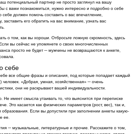
 ваш потенциальный партнер не просто заглянул на вашу
 бы с вами познакомиться, нужно интересно и подробно о себе
о себе должен помочь составить о вас впечатление,
, заставить его обратить на вас внимание, узнать вас
ть.
ть о том, как вы хороши. Отбросьте ложную скромность, здесь
 Если вы сейчас не упомянете о своих многочисленных
шанса просто не будет ─ мужчины не возвращаются к анкете,
совала.
 о себе
 себе все общие фразы и описания, под которые попадает каждый
) человек. «Добрая, умная, хозяйственная» ─ очень
истики, они не раскрывают вашей индивидуальности.
. Не имеет смысла утаивать то, что выяснится при переписке
че. Это касается как физических параметров (рост, вес), так и,
и образования. Если вы допустили при заполнении анкеты какую-
е ее.
тия ─ музыкальные, литературные и прочие. Расскажите о том,
редпочтете прогулку на свежем воздухе, поездку к морю, сплав