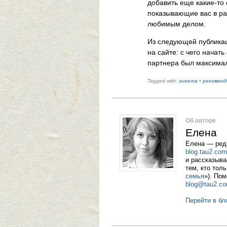
добавить еще какие-то
показывающие вас в ра
любимым делом.
Из следующей публикац
на сайте: с чего начат
партнера был максима
Tagged with:
анкета
•
рекоменд
Об авторе
Елена
Елена — реда
blog.tau2.com
и рассказыва
тем, кто тол
семья
»). Пом
blog@tau2.c
Перейти в бл