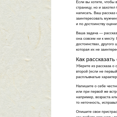
Если вы хотите, чтобы
страницу, но и захотел
написать. Ваш рассказ 
заинтересовать мужчину
и по достоинству оцени
Ваша задача — рассказа
она совсем ни к месту.
достоинствах, другого 
которая их не заинтере
Как рассказать
Уберите из рассказа о
второй (если не первый
расплывчатые характер
Напишите о себе честно
или при первой же встре
например, возраста ил
то неточность, исправьт
Опишите свои пристрас
как любите отдыхать: п