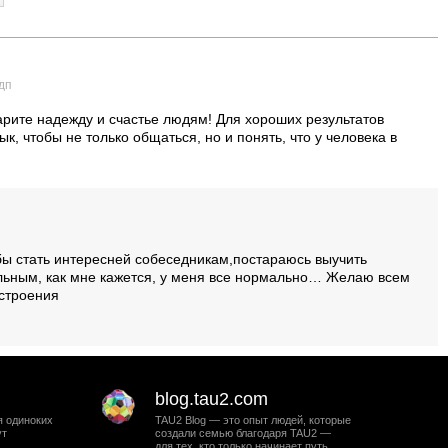
 дп
дарите надежду и счастье людям! Для хороших результатов
к, чтобы не только общаться, но и понять, что у человека в
бы стать интересней собеседникам,постараюсь выучить
альным, как мне кажется, у меня все нормально… Желаю всем
астроения
blog.tau2.com
я одиноких
TAU2 Blog — это опыт людей, которые
ут
создали семью благодаря TAU2 —
для тех, кто только начинает путь