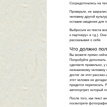
Сосредоточьтесь на тех
Проверьте, не закралис
человеку другой культу
оставив сведения для 
Выбросьте из текста вс
к партнеру» и т.д.). О
рассказывая о себе.
Что должно пол
Вы можете прямо сейчас
Попробуйте дополнить 
сделаете правильно, у 
незнакомому человеку с
достиг ли этот рассказ 
этот человек не догадал
придется переписать. Р
автопортрет, который п
После того, как текст 
посмотрите фотографии