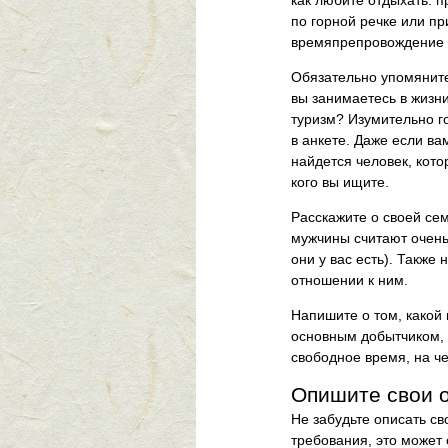
по горной речке или пр
времяпрепровождение ─
Обязательно упомяните
вы занимаетесь в жизн
туризм? Изумительно г
в анкете. Даже если ва
найдется человек, кото
кого вы ищите.
Расскажите о своей се
мужчины считают очень
они у вас есть). Также
отношении к ним.
Напишите о том, какой
основным добытчиком, 
свободное время, на ч
Опишите свои 
Не забудьте описать с
требования, это может 