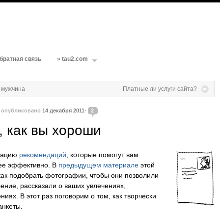
братная связь
» tau2.com
 мужчина
Платные ли услуги сайта?
·
опубликовано
14 декабря 2011·
2
, как вы хороши
кацию
рекомендаций
, которые помогут вам
ее эффективно. В
предыдущем материале
этой
 как подобрать фотографии, чтобы они позволили
ление, рассказали о ваших увлечениях,
ниях. В этот раз поговорим о том, как творчески
анкеты.