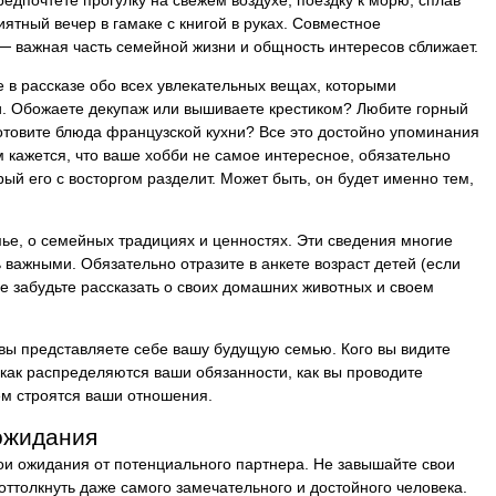
иятный вечер в гамаке с книгой в руках. Совместное
 важная часть семейной жизни и общность интересов сближает.
 в рассказе обо всех увлекательных вещах, которыми
и. Обожаете декупаж или вышиваете крестиком? Любите горный
отовите блюда французской кухни? Все это достойно упоминания
м кажется, что ваше хобби не самое интересное, обязательно
рый его с восторгом разделит. Может быть, он будет именно тем,
мье, о семейных традициях и ценностях. Эти сведения многие
 важными. Обязательно отразите в анкете возраст детей (если
 не забудьте рассказать о своих домашних животных и своем
 вы представляете себе вашу будущую семью. Кого вы видите
как распределяются ваши обязанности, как вы проводите
ем строятся ваши отношения.
ожидания
вои ожидания от потенциального партнера. Не завышайте свои
оттолкнуть даже самого замечательного и достойного человека.