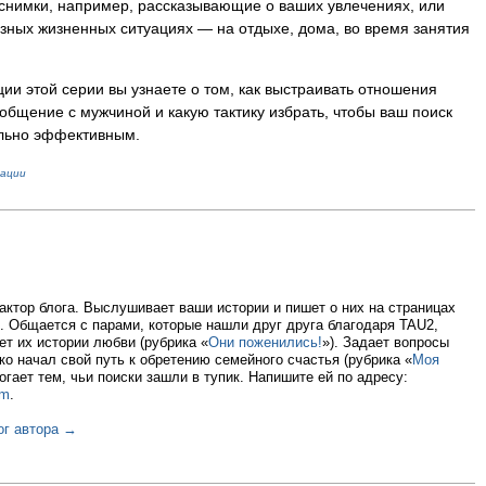
 снимки, например, рассказывающие о ваших увлечениях, или
зных жизненных ситуациях — на отдыхе, дома, во время занятия
ии этой серии вы узнаете о том, как выстраивать отношения
ь общение с мужчиной и какую тактику избрать, чтобы ваш поиск
льно эффективным.
ации
ктор блога. Выслушивает ваши истории и пишет о них на страницах
. Общается с парами, которые нашли друг друга благодаря TAU2,
ет их истории любви (рубрика «
Они поженились!
»). Задает вопросы
ько начал свой путь к обретению семейного счастья (рубрика «
Моя
огает тем, чьи поиски зашли в тупик. Напишите ей по адресу:
om
.
ог автора →