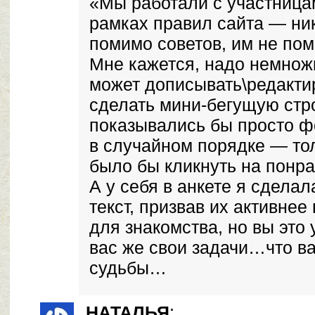
«Мы работали с участница
рамках правил сайта — ни
помимо советов, им не пом
Мне кажется, надо немножк
может дописывать\редактир
сделать мини-бегущую стро
показывались бы просто ф
в случайном порядке — то
было бы кликнуть на понр
А у себя в анкете я сдела
текст, призвав их активнее
для знакомства, но вы это 
вас же свои задачи…что ва
судьбы…
НАТАЛЬЯ
: