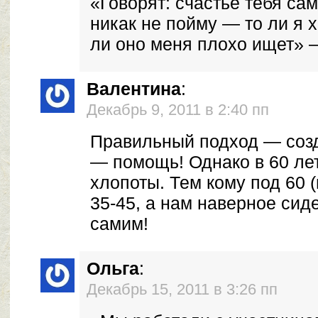
«Говорят: счастье тебя сам
никак не пойму — то ли я 
ли оно меня плохо ищет» —
Валентина
:
Декабрь 9, 2011 в 2:40 пп
Правильный подход — созд
— помощь! Однако в 60 ле
хлопоты. Тем кому под 60 
35-45, а нам наверное сиде
самим!
Ольга
:
Декабрь 15, 2011 в 3:26 пп