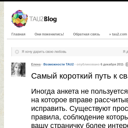
Главная
Они поженились!
Обратная связь
» tau2.com
Я хочу дарить свою любовь
Я 
Елена
·
Возможности TAU2
·
опубликовано
6 декабря 2011·
Самый короткий путь к с
Иногда анкета не пользуетс
на которое вправе рассчиты
исправить. Существуют про
правила, соблюдение котор
вашу страничку более интер