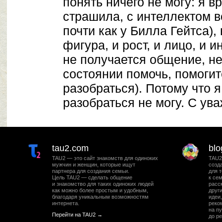
понять ничего не могу: я в
страшила, с интеллектом в
почти как у Билла Гейтса),
фигура, и рост, и лицо, и и
не получается общение, не
состоянии помочь, помогит
разобраться). Потому что я
разобраться не могу. С ув
tau2.com
blo
TAU2 — это сайт знакомств для одиноких
TAU2
мужчин и женщин, которые ищут
созд
партнера для создания семьи.
для т
Цель TAU2 — сделать общение
к се
и знакомство для таких одиноких людей
расс
как можно более простым и удобным,
друг
благодаря уникальным возможностям
идеи
интернета.
реко
на п
Перейти на TAU2 →
до ре