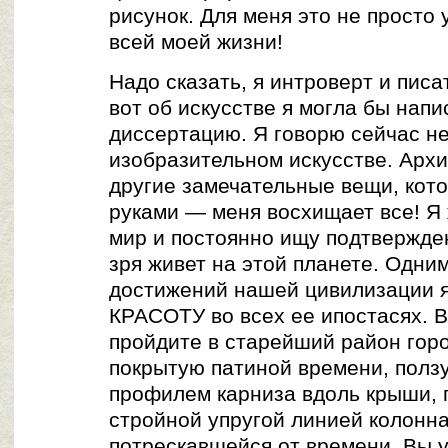
рисунок. Для меня это не просто
всей моей жизни!
Надо сказать, я интроверт и писа
вот об искусстве я могла бы нап
диссертацию. Я говорю сейчас не
изобразительном искусстве. Архи
другие замечательные вещи, кот
руками — меня восхищает все! Я
мир и постоянно ищу подтвержден
зря живет на этой планете. Одни
достижений нашей цивилизации я
КРАСОТУ во всех ее ипостасях. В
пройдите в старейший район горо
покрытую патиной времени, полз
профилем карниза вдоль крыши,
стройной упругой линией колонна
потрескавшейся от времени. Вы у