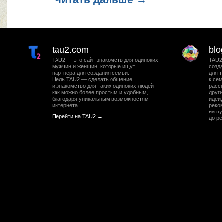
tau2.com
blo
TAU2 — это сайт знакомств для одиноких
TAU2
мужчин и женщин, которые ищут
созд
партнера для создания семьи.
для т
Цель TAU2 — сделать общение
к се
и знакомство для таких одиноких людей
расс
как можно более простым и удобным,
друг
благодаря уникальным возможностям
идеи
интернета.
реко
на п
Перейти на TAU2 →
до ре