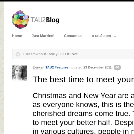
Home
Just Married!
Contact us
» tau2.com
I Dream About Family Full Of Love
Елена
·
TAU2 Features
·
posted
23 December 2011·
40
The best time to meet your 
Christmas and New Year are a
as everyone knows, this is th
cherished dreams come true. T
to meet your better half. Despit
in various cultures, people in