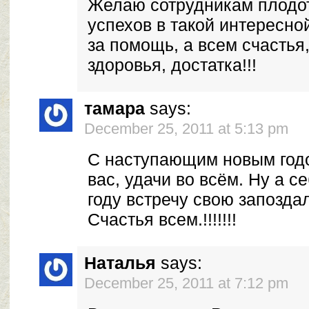
Желаю сотрудникам плодо
успехов в такой интересно
за помощь, а всем счастья,
здоровья, достатка!!!
тамара
says:
December 25, 2011 at 5:13 pm
С наступающим новым год
вас, удачи во всём. Ну а с
году встречу свою запозда
Счастья всем.!!!!!!!
Наталья
says:
December 25, 2011 at 7:12 pm