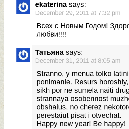
ekaterina
says:
December 29, 2011 at 7:32 pm
Всех с Новым Годом! Здоро
любви!!!!
Татьяна
says:
December 31, 2011 at 8:05 am
Stranno, y menua tolko latin
ponimanie. Resurs horoshiy,
sikh por ne sumela naiti dru
strannaya osobennost muzhch
obshaius, no cherez nekoto
perestaiut pisat i otvechat.
Happy new year! Be happy!