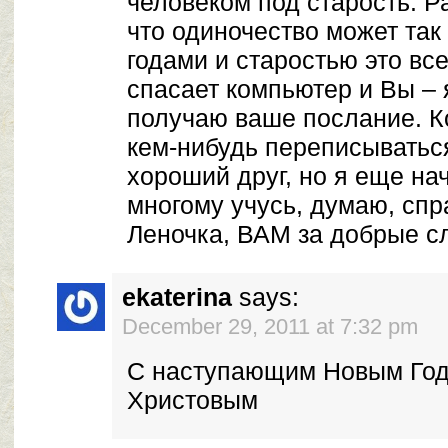
человеком под старость. Р
что одиночество может так 
годами и старостью это вс
спасает компьютер и Вы – 
получаю ваше послание. Ко
кем-нибудь переписываться
хороший друг, но я еще на
многому учусь, думаю, спр
Леночка, ВАМ за добрые с
ekaterina
says:
December 29, 2011 at 7:32 pm
С наступающим Новым Год
Христовым