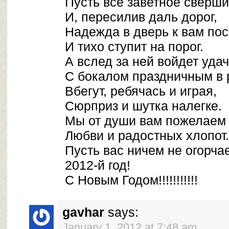
Пусть все заветное сверши
И, пересилив даль дорог,
Надежда в дверь к вам пос
И тихо ступит на порог.
А вслед за ней войдет уда
С бокалом праздничным в 
Вбегут, ребячась и играя,
Сюрприз и шутка налегке.
Мы от души вам пожелаем
Любви и радостных хлопот.
Пусть вас ничем не огорча
2012-й год!
С Новым Годом!!!!!!!!!!!
gavhar
says:
January 1, 2012 at 7:48 am