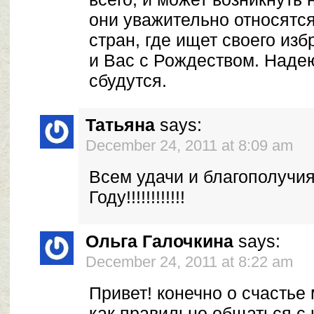
они уважительно относятся
стран, где ищет своего из
и Вас с Рождеством. Над
сбудутся.
Татьяна
says:
December 24, 2011 at 8:09 am
Всем удачи и благополучи
Году!!!!!!!!!!!!
Ольга Галочкина
says:
December 24, 2011 at 8:22 am
Привет! конечно о счастье 
как правильно общаться с