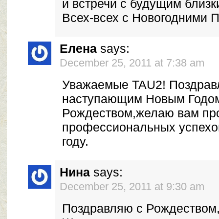
и встречи с будущим близк
Всех-всех с Новогодними 
Елена
says:
December 25, 2011 at 7:38 am
Уважаемые TAU2! Поздрав
наступающим Новым Годо
Рождеством,желаю вам пр
профессиональных успехо
году.
Нина
says:
December 25, 2011 at 9:30 am
Поздравляю с Рождеством,