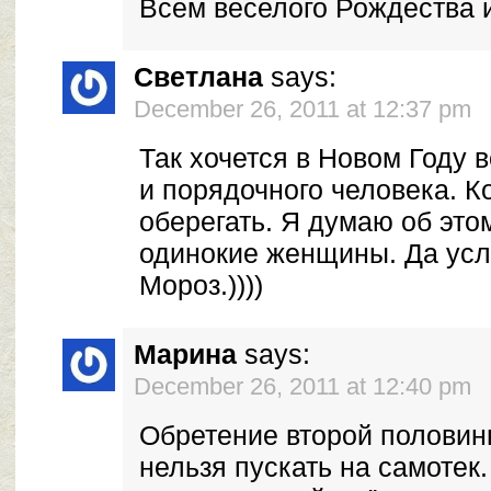
Всем веселого Рождества и 
Светлана
says:
December 26, 2011 at 12:37 pm
Так хочется в Новом Году 
и порядочного человека. К
оберегать. Я думаю об это
одинокие женщины. Да ус
Мороз.))))
Марина
says:
December 26, 2011 at 12:40 pm
Обретение второй половин
нельзя пускать на самотек