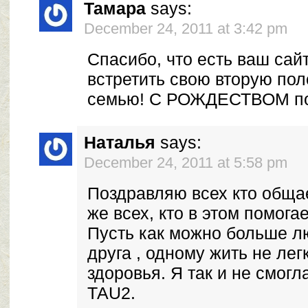
Тамара
says:
December 24, 2011 at 3:42 pm
Спасибо, что есть ваш сай
встретить свою вторую пол
семью! С РОЖДЕСТВОМ по
Наталья
says:
December 24, 2011 at 5:58 pm
Поздравляю всех кто общае
же всех, кто в этом помогае
Пусть как можно больше л
друга , одному жить не лег
здоровья. Я так и не смогл
ТАU2.