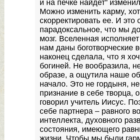
и на печке найдет” изменила
Можно изменить карму, хо
скорректировать ее. И это
парадоксальное, что мы д
мозг. Вселенная исполняет
нам даны боготворческие в
наконец сделала, что я хо
богиней. Не вообразила, н
образе, а ощутила наше о
начало. Это не гордыня, н
признание в себе творца, о
говорил учитель Иисус. По
себе партнера – равного во
интеллекта, духовного раз
состояния, имеющего равн
жизни. Чтобы мы были гар