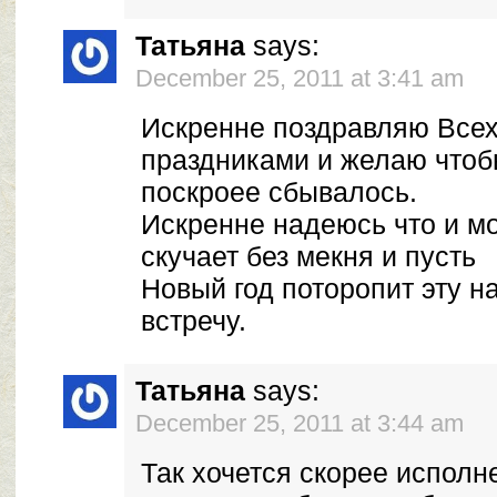
Татьяна
says:
December 25, 2011 at 3:41 am
Искренне поздравляю Всех
праздниками и желаю чтоб
поскроее сбывалось.
Искренне надеюсь что и мо
скучает без мекня и пусть
Новый год поторопит эту 
встречу.
Татьяна
says:
December 25, 2011 at 3:44 am
Так хочется скорее исполн