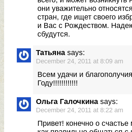
они уважительно относятся
стран, где ищет своего из
и Вас с Рождеством. Над
сбудутся.
Татьяна
says:
December 24, 2011 at 8:09 am
Всем удачи и благополучи
Году!!!!!!!!!!!!
Ольга Галочкина
says:
December 24, 2011 at 8:22 am
Привет! конечно о счастье 
как правильно общаться с