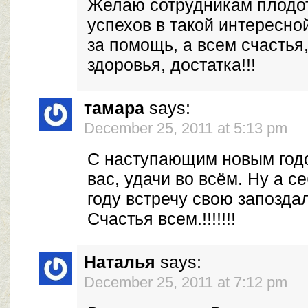
Желаю сотрудникам плодо
успехов в такой интересно
за помощь, а всем счастья,
здоровья, достатка!!!
тамара
says:
December 25, 2011 at 5:13 pm
С наступающим новым год
вас, удачи во всём. Ну а с
году встречу свою запозда
Счастья всем.!!!!!!!
Наталья
says:
December 25, 2011 at 7:12 pm