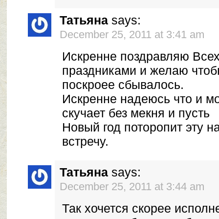
Татьяна
says:
December 25, 2011 at 3:41 am
Искренне поздравляю Всех
праздниками и желаю чтоб
поскроее сбывалось.
Искренне надеюсь что и мо
скучает без мекня и пусть
Новый год поторопит эту 
встречу.
Татьяна
says:
December 25, 2011 at 3:44 am
Так хочется скорее исполн