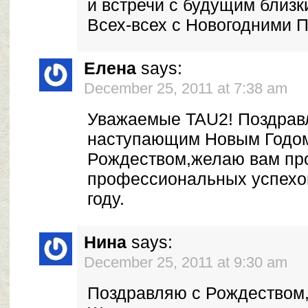
и встречи с будущим близк
Всех-всех с Новогодними 
Елена
says:
December 25, 2011 at 7:38 am
Уважаемые TAU2! Поздрав
наступающим Новым Годо
Рождеством,желаю вам пр
профессиональных успехо
году.
Нина
says:
December 25, 2011 at 9:30 am
Поздравляю с Рождеством,