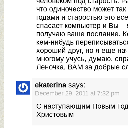
человеком под старость. Р
что одиночество может так 
годами и старостью это вс
спасает компьютер и Вы – 
получаю ваше послание. Ко
кем-нибудь переписываться
хороший друг, но я еще на
многому учусь, думаю, спр
Леночка, ВАМ за добрые с
ekaterina
says:
December 29, 2011 at 7:32 pm
С наступающим Новым Год
Христовым