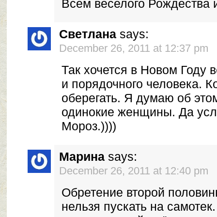
Всем веселого Рождества и 
Светлана
says:
December 26, 2011 at 12:37 pm
Так хочется в Новом Году 
и порядочного человека. К
оберегать. Я думаю об это
одинокие женщины. Да ус
Мороз.))))
Марина
says:
December 26, 2011 at 12:40 pm
Обретение второй половин
нельзя пускать на самотек