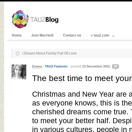
Home
Just Married!
Contact us
» tau2.com
I Dream About Family Full Of Love
Елена
·
TAU2 Features
·
posted
23 December 2011·
40
The best time to meet your 
Christmas and New Year are a
as everyone knows, this is th
cherished dreams come true. T
to meet your better half. Despit
in various cultures, people in