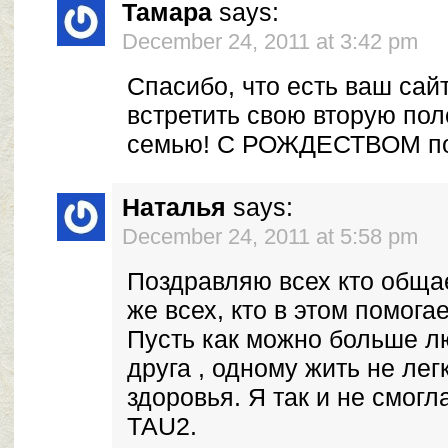
Тамара
says:
December 24, 2011 at 3:42 pm
Спасибо, что есть ваш сай
встретить свою вторую пол
семью! С РОЖДЕСТВОМ по
Наталья
says:
December 24, 2011 at 5:58 pm
Поздравляю всех кто общае
же всех, кто в этом помогае
Пусть как можно больше л
друга , одному жить не лег
здоровья. Я так и не смогл
ТАU2.