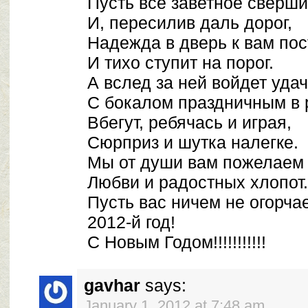
Пусть все заветное сверши
И, пересилив даль дорог,
Надежда в дверь к вам пос
И тихо ступит на порог.
А вслед за ней войдет уда
С бокалом праздничным в 
Вбегут, ребячась и играя,
Сюрприз и шутка налегке.
Мы от души вам пожелаем
Любви и радостных хлопот.
Пусть вас ничем не огорча
2012-й год!
С Новым Годом!!!!!!!!!!!
gavhar
says:
January 1, 2012 at 7:48 am