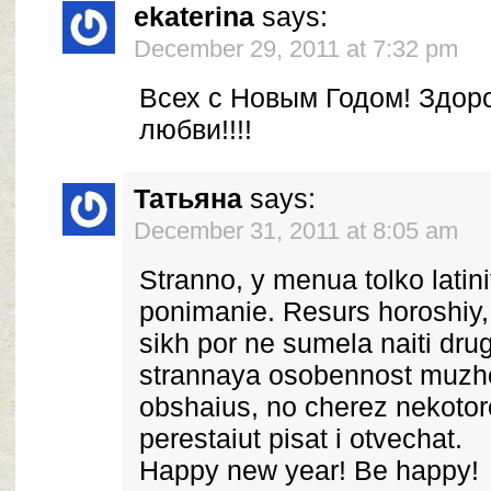
ekaterina
says:
December 29, 2011 at 7:32 pm
Всех с Новым Годом! Здоро
любви!!!!
Татьяна
says:
December 31, 2011 at 8:05 am
Stranno, y menua tolko latin
ponimanie. Resurs horoshiy,
sikh por ne sumela naiti dru
strannaya osobennost muzhch
obshaius, no cherez nekoto
perestaiut pisat i otvechat.
Happy new year! Be happy!