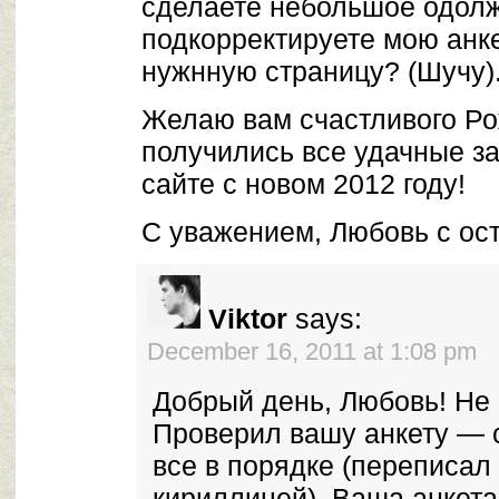
сделаете небольшое одол
подкорректируете мою анке
нужнную страницу? (Шучу)
Желаю вам счастливого Ро
получились все удачные з
сайте с новом 2012 году!
С уважением, Любовь с ос
Viktor
says:
December 16, 2011 at 1:08 pm
Добрый день, Любовь! Не
Проверил вашу анкету — 
все в порядке (переписал
кириллицей). Ваша анкет