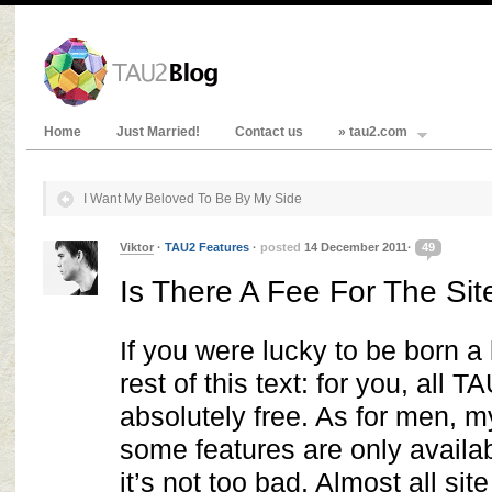
Home
Just Married!
Contact us
» tau2.com
I Want My Beloved To Be By My Side
Viktor
·
TAU2 Features
·
posted
14 December 2011·
49
Is There A Fee For The Sit
If you were lucky to be born a
rest of this text: for you, all 
absolutely free. As for men, m
some features are only availab
it’s not too bad. Almost all sit