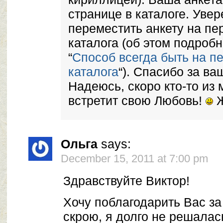
странице в каталоге. Увере
переместить анкету на пе
каталога (об этом подробн
“
Способ всегда быть на п
каталога
“). Спасибо за в
Надеюсь, скоро кто-то из 
встретит свою Любовь!
Ж
Ольга
says:
December 15, 2011 at 7:00 pm
Здравствуйте Виктор!
Хочу поблагодарить Вас за
скрою, я долго не решалас