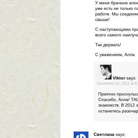
У меня брачное аген
уже есть не только 
работе. Мы соединя
свыше!
С наступающими пр
всего самого наилуч
Так держать!
С уважением, Алла
Viktor
says:
December 15, 2011 at 9
Приятно проснутьс
Спасибо, Алла! TAU
знакомств. В 2012 
останетесь разоча
Светлана
says: