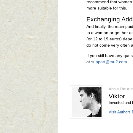
recommend that women st
more suitable for this.
Exchanging Add
And finally, the main pa
to a woman or get her add
(or 12 to 19 euros) depe
do not come very often 
If you still have any que
at
support@tau2.com
.
About The Aut
Viktor
Invented and b
Visit Authors