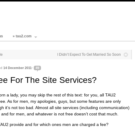
us
» tau2.com
de
I Didn’t Expect To Get Married So Soon
ed
14 December 2011·
49
ee For The Site Services?
rn a lady, you may skip the rest of this text: for you, all TAU2
free. As for men, my apologies, guys, but some features are only
gh it’s not too bad. Almost all site services (including communication)
 and for men, and whatever is not free doesn’t cost that much.
TAU2 provide and for which ones men are charged a fee?