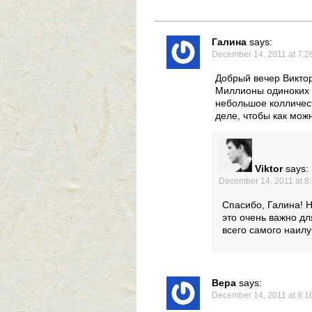
Галина
says:
December 14, 2011 at 7:2
Добрый вечер Виктор
Миллионы одиноких с
небольшое колличес
деле, чтобы как мож
Viktor
says:
December 14, 2011 at 8
Спасибо, Галина! Н
это очень важно дл
всего самого наилу
Вера
says:
December 14, 2011 at 8:1