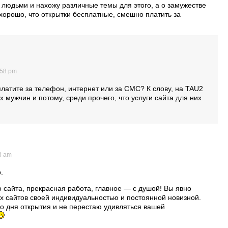
людьми и нахожу различные темы для этого, а о замужестве
хорошо, что открытки бесплатные, смешно платить за
:58 pm
платите за телефон, интернет или за СМС? К слову, на TAU2
х мужчин и потому, среди прочего, что услуги сайта для них
3 am
.
о сайта, прекрасная работа, главное — с душой! Вы явно
их сайтов своей индивидуальностью и постоянной новизной.
о дня открытия и не перестаю удивляться вашей