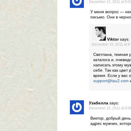
December 15, 2011 at 9:0
У меня вопрос — не
письмо. Они в черно
Viktor
says:
December 15, 2011 at 9
Светлана, темная р
каталога и, очевид
написать этому муж
себя. Так как цвет
время. Если у вас 
support@tau2.com
и
Узабелла
says:
December 15, 2011 at 9:0
Виктор, добрый день
адрес мужчин, котор