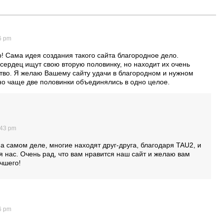
6 pm
! Сама идея создания такого сайта благородное дело.
ердец ищут свою вторую половинку, но находит их очень
тво. Я желаю Вашему сайту удачи в благородном и нужном
но чаще две половинки объединялись в одно целое.
:43 pm
а самом деле, многие находят друг-друга, благодаря TAU2, и
я нас. Очень рад, что вам нравится наш сайт и желаю вам
чшего!
6 pm