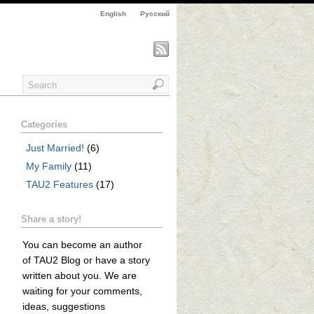
English
Русский
Categories
Just Married!
(6)
My Family
(11)
TAU2 Features
(17)
Share a story!
You can become an author
of TAU2 Blog or have a story
written about you. We are
waiting for your comments,
ideas, suggestions