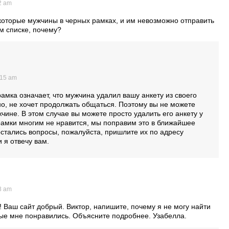
2 am
которые мужчины в черных рамках, и им невозможно отправить
м списке, почему?
:15 am
амка означает, что мужчина удалил вашу анкету из своего
но, не хочет продолжать общаться. Поэтому вы не можете
чине. В этом случае вы можете просто удалить его анкету у
 рамки многим не нравится, мы поправим это в ближайшее
остались вопросы, пожалуйста, пришлите их по адресу
 я отвечу вам.
8 am
! Ваш сайт добрый. Виктор, напишите, почему я не могу найти
ые мне понравились. Объясните подробнее. Узабелла.