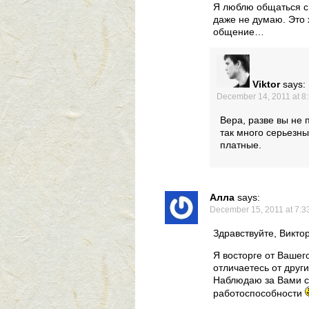
Я люблю общаться с 
даже не думаю. Это 
общение…
Viktor
says:
December 14, 2011 at 8
Вера, разве вы не 
так много серьезны
платные.
Алла
says:
December 15, 2011 at 7:3
Здравствуйте, Виктор
Я восторге от Вашег
отличаетесь от друг
Наблюдаю за Вами с
работоспособности