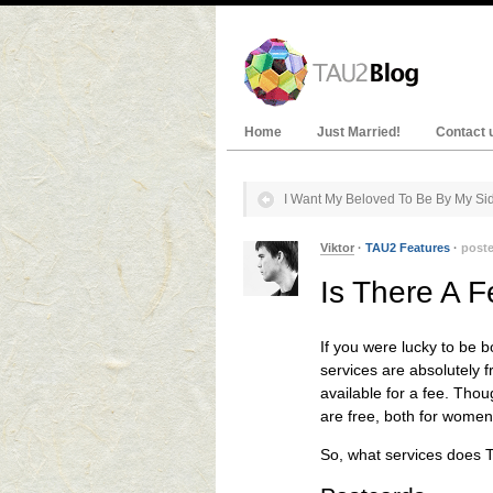
Home
Just Married!
Contact 
I Want My Beloved To Be By My Si
Viktor
·
TAU2 Features
·
post
Is There A F
If you were lucky to be bo
services are absolutely 
available for a fee. Thou
are free, both for women
So, what services does 