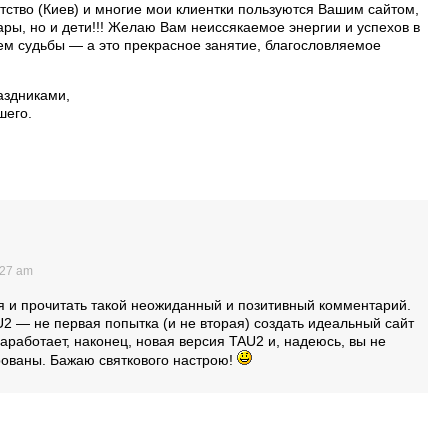
тство (Киев) и многие мои клиентки пользуются Вашим сайтом,
пары, но и дети!!! Желаю Вам неиссякаемое энергии и успехов в
ем судьбы — а это прекрасное занятие, благословляемое
аздниками,
шего.
:27 am
я и прочитать такой неожиданный и позитивный комментарий.
2 — не первая попытка (и не вторая) создать идеальный сайт
заработает, наконец, новая версия TAU2 и, надеюсь, вы не
рованы. Бажаю святкового настрою!