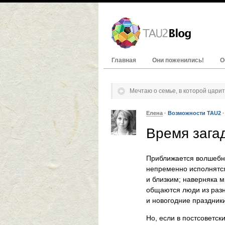
Главная
Они поженились!
О
Мечтаю о семье, в которой цари
Елена
·
Возможности TAU2
Время зага
Приближается волшебно
непременно исполнятся
и близким; наверняка 
общаются люди из разн
и новогодние праздник
Но, если в постсоветск