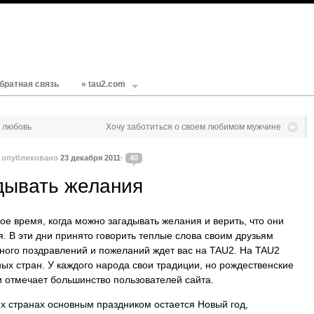
братная связь
» tau2.com
т любовь
Хочу заботиться о своем любимом мужчине
·
опубликовано
23 декабря 2011·
40
дывать желания
е время, когда можно загадывать желания и верить, что они
. В эти дни принято говорить теплые слова своим друзьям
много поздравлений и пожеланий ждет вас на TAU2. На TAU2
ых стран. У каждого народа свои традиции, но рождественские
и отмечает большинство пользователей сайта.
их странах основным праздником остается Новый год,