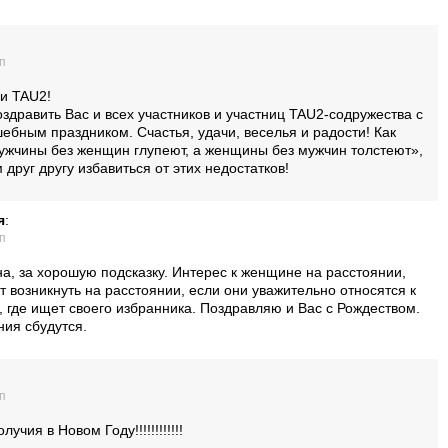
дп
и TAU2!
здравить Вас и всех участников и участниц TAU2-содружества с
ебным праздником. Счастья, удачи, веселья и радости! Как
ужчины без женщин глупеют, а женщины без мужчин толстеют»,
друг другу избавиться от этих недостатков!
я
:
дп
а, за хорошую подсказку. Интерес к женщине на расстоянии,
т возникнуть на расстоянии, если они уважительно относятся к
, где ищет своего избранника. Поздравляю и Вас с Рождеством.
ия сбудутся.
дп
учия в Новом Году!!!!!!!!!!!!