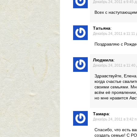
Декабрь 24, 2011 в 9:45 
Всех с наступающим 
Татьяна
:
Декабрь 24, 2011 в 11:11 
Поздравляю с Рожде
Людмила
:
Декабрь 24, 2011 в 11:40
Здравствуйте, Елена
когда счастье свалит
своими семьями. Мне
всём её проявлении,
но мне нравится Авс
Тамара
:
Декабрь 24, 2011 в 3:42 
Спасибо, что есть в
создать семью! С 