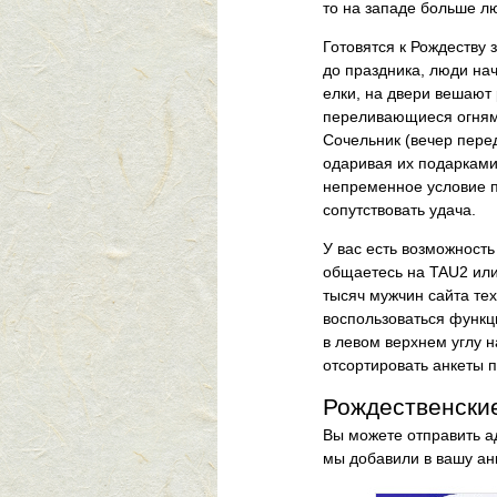
то на западе больше л
Готовятся к Рождеству 
до праздника, люди на
елки, на двери вешают
переливающиеся огнями
Сочельник (вечер перед
одаривая их подарками.
непременное условие п
сопутствовать удача.
У вас есть возможность
общаетесь на TAU2 или 
тысяч мужчин сайта те
воспользоваться функц
в левом верхнем углу н
отсортировать анкеты п
Рождественски
Вы можете отправить а
мы добавили в вашу ан