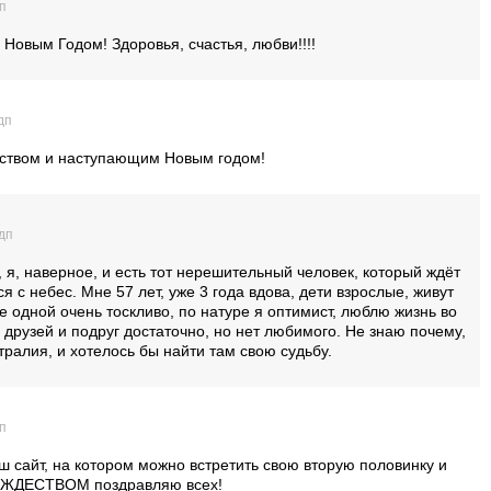
дп
Новым Годом! Здоровья, счастья, любви!!!!
дп
ством и наступающим Новым годом!
 дп
, я, наверное, и есть тот нерешительный человек, который ждёт
ся с небес. Мне 57 лет, уже 3 года вдова, дети взрослые, живут
 одной очень тоскливо, по натуре я оптимист, люблю жизнь во
 друзей и подруг достаточно, но нет любимого. Не знаю почему,
тралия, и хотелось бы найти там свою судьбу.
пп
аш сайт, на котором можно встретить свою вторую половинку и
РОЖДЕСТВОМ поздравляю всех!