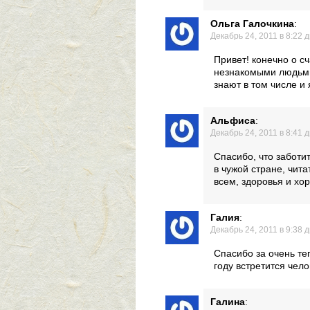
Ольга Галочкина
:
Декабрь 24, 2011 в 8:22 
Привет! конечно о сч
незнакомыми людьми
знают в том числе и 
Альфиса
:
Декабрь 24, 2011 в 8:41 
Спасибо, что заботит
в чужой стране, чит
всем, здоровья и хо
Галия
:
Декабрь 24, 2011 в 9:38 
Спасибо за очень те
году встретится чел
Галина
: