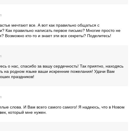
дп
астье мечтают все. А вот как правильно общаться с
? Как правильно написать первое письмо? Многие просто не
я? Возможно кто-то и знает эти все секреты? Поделитесь!
дп
есь о нас, спасибо за вашу сердечность! Так приятно, находясь
ать на родном языке ваши искренние пожелания! Удачи Вам
роших праздников!
дп
плые слова. И Вам всего самого самого! Я надеюсь, что в Новом
овек, который мне нужен.