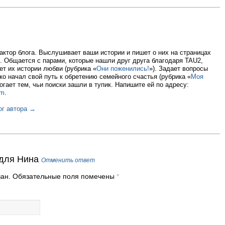
ктор блога. Выслушивает ваши истории и пишет о них на страницах
. Общается с парами, которые нашли друг друга благодаря TAU2,
ет их истории любви (рубрика «
Они поженились!
»). Задает вопросы
ько начал свой путь к обретению семейного счастья (рубрика «
Моя
огает тем, чьи поиски зашли в тупик. Напишите ей по адресу:
om
.
ог автора →
 для
Нина
Отменить ответ
ован. Обязательные поля помечены
*