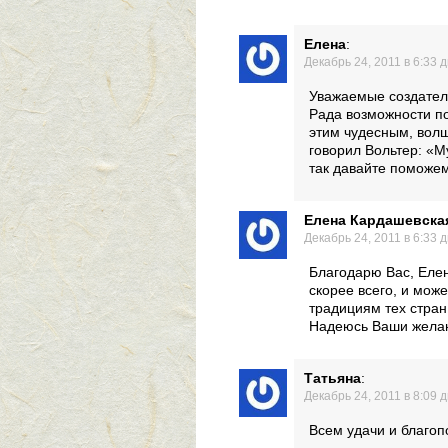
Елена
:
Декабрь 24, 2011 в 6:33 
Уважаемые создател
Рада возможности по
этим чудесным, волш
говорил Вольтер: «М
так давайте поможем 
Елена Кардашевска
Декабрь 24, 2011 в 6:33 
Благодарю Вас, Елен
скорее всего, и може
традициям тех стран
Надеюсь Ваши желан
Татьяна
:
Декабрь 24, 2011 в 8:09 
Всем удачи и благопол