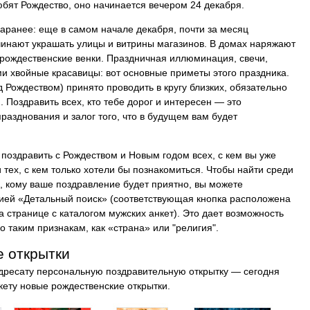
юбят Рождество, оно начинается вечером 24 декабря.
заранее: еще в самом начале декабря, почти за месяц
чинают украшать улицы и витрины магазинов. В домах наряжают
 рождественские венки. Праздничная иллюминация, свечи,
 хвойные красавицы: вот основные приметы этого праздника.
 Рождеством) принято проводить в кругу близких, обязательно
 Поздравить всех, кто тебе дорог и интересен — это
разднования и залог того, что в будущем вам будет
 поздравить с Рождеством и Новым годом всех, с кем вы уже
тех, с кем только хотели бы познакомиться. Чтобы найти среди
х, кому ваше поздравление будет приятно, вы можете
ией «Детальный поиск» (соответствующая кнопка расположена
а странице с каталогом мужских анкет). Это дает возможность
о таким признакам, как «страна» или "религия".
е открытки
дресату персональную поздравительную открытку — сегодня
кету новые рождественские открытки.