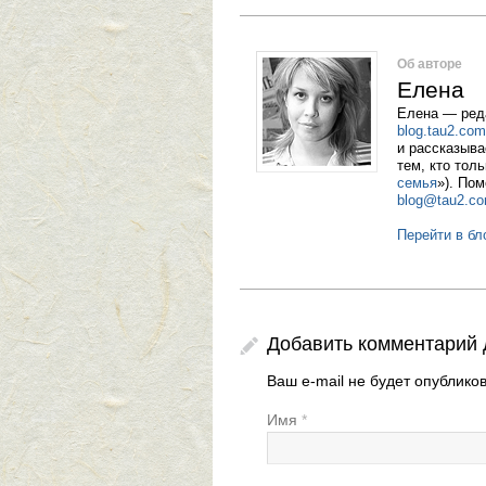
Об авторе
Елена
Елена — реда
blog.tau2.com
и рассказыва
тем, кто тол
семья
»). Пом
blog@tau2.c
Перейти в бл
Добавить комментарий
Ваш e-mail не будет опублик
Имя
*