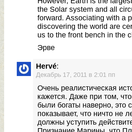
However, Earth is the largest
the Solar system and all cir
forward. Associating with a 
discovering the world are cert
us to the front bench in the 
Эрве
Hervé
:
Декабрь 17, 2011 в 2:01 пп
Очень реалистическая исто
кажется. Даже при том, чт
были богаты наверно, это 
показывает, что ничто не л
должны уступить действит
Признание Марины, что Пл