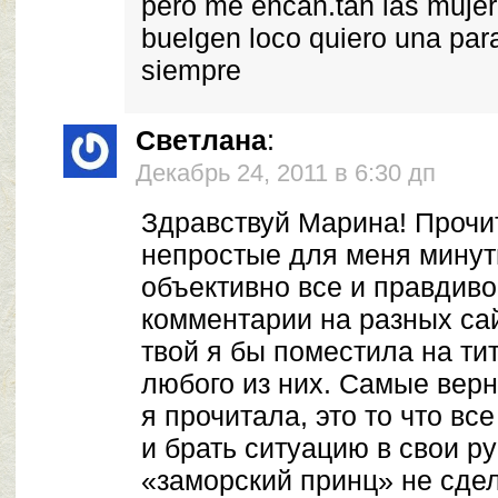
pero me encan.tan las mujer
buelgen loco quiero una para
siempre
Светлана
:
Декабрь 24, 2011 в 6:30 дп
Здравствуй Марина! Прочит
непростые для меня минут
объективно все и правдиво
комментарии на разных сай
твой я бы поместила на ти
любого из них. Самые верн
я прочитала, это то что вс
и брать ситуацию в свои ру
«заморский принц» не сдел