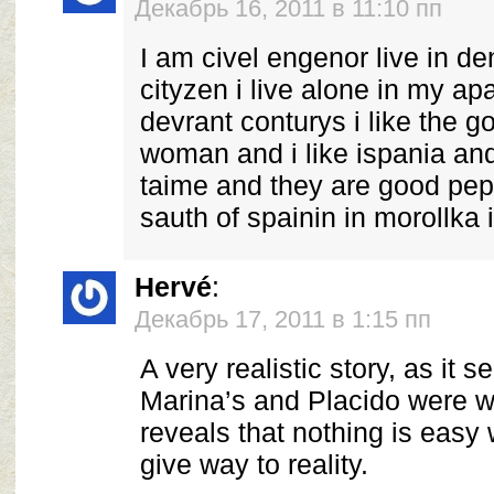
Декабрь 16, 2011 в 11:10 пп
I am civel engenor live in 
cityzen i live alone in my apa
devrant conturys i like the g
woman and i like ispania an
taime and they are good pepo
sauth of spainin in morollka 
Hervé
:
Декабрь 17, 2011 в 1:15 пп
A very realistic story, as it
Marina’s and Placido were we
reveals that nothing is eas
give way to reality.