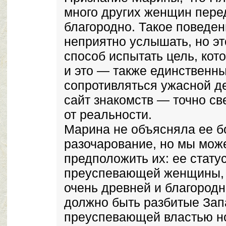
много других женщин пере
благородно. Такое поведен
неприятно услышать, но э
способ испытать цель, ко
и это — также единственн
сопротивляться ужасной де
сайт знакомств — точно св
от реальности.
Марина не объясняла ее б
разочарование, но мы мож
предположить их: ее стату
преуспевающей женщины, 
очень древней и благородн
должно быть разбитые За
преуспевающей властью н