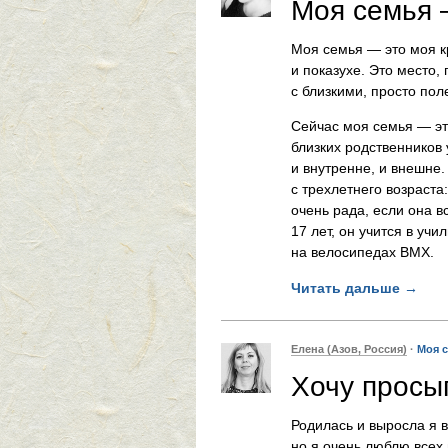
Моя семья 
Моя семья — это моя к
и показухе. Это место,
с близкими, просто пол
Сейчас моя семья — эт
близких родственников 
и внутренне, и внешне.
с трехлетнего возраста
очень рада, если она в
17 лет, он учится в уч
на велосипедах BMX.
Читать дальше
→
Елена (Азов, Россия)
·
Моя 
Хочу просы
Родилась и выросла я в
но я очень люблю всех 