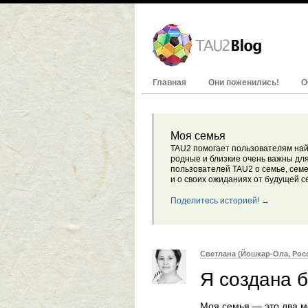
Главная
Они поженились!
О
Моя семья
TAU2 помогает пользователям най
родные и близкие очень важны дл
пользователей TAU2 о семье, семе
и о своих ожиданиях от будущей с
Поделитесь историей! →
Светлана (Йошкар-Ола, Рос
Я создана 
Моя семья — это два м