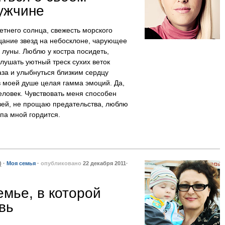
ужчине
него солнца, свежесть морского
цание звезд на небосклоне, чарующее
 луны. Люблю у костра посидеть,
слушать уютный треск сухих веток
лаза и улыбнуться близким сердцу
в моей душе целая гамма эмоций. Да,
еловек. Чувствовать меня способен
зей, не прощаю предательства, люблю
па мной гордится.
)
·
Моя семья
·
опубликовано
22 декабря 2011·
емье, в которой
вь