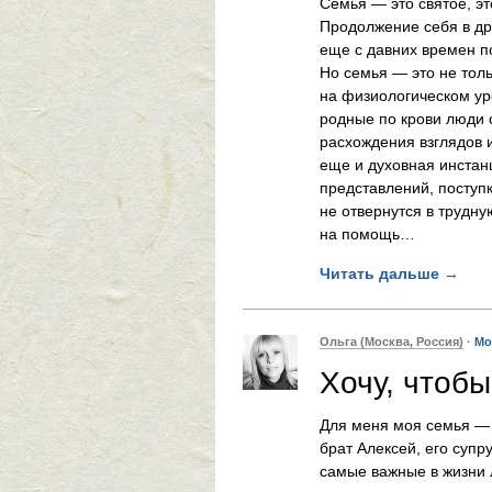
Семья — это святое, эт
Продолжение себя в дру
еще с давних времен по
Но семья — это не тол
на физиологическом ур
родные по крови люди 
расхождения взглядов 
еще и духовная инстанц
представлений, поступк
не отвернутся в трудну
на помощь…
Читать дальше
→
Ольга (Москва, Россия)
·
Мо
Хочу, чтоб
Для меня моя семья — 
брат Алексей, его суп
самые важные в жизни л