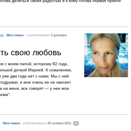
 готова делиться своей радостью и к кому готова первая прийти
а)
·
Моя семья
·
опубликовано
5 декабря
ить свою любовь
м с моим папой, которому 82 года,
енькой дочкой Марией. К сожалению,
уже два года нет с нами. Мы с ней
подружки, и мне очень ее не хватает.
а на меня, все говорят — у нее мои
азки".
·
Моя семья
·
опубликовано
28 ноября 2011·
5