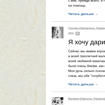
с кем, прежде всего, я
на помощь.
Читать дальше
→
Татьяна (Запорожье, Украин
2011·
8
Я хочу дар
Сейчас мы живем втрое
и моей трехлетней мал
моей любимой мамочки 
были очень близки, как 
Моя дочь сильно похож
глаза, мы обе "голубогл
Читать дальше
→
Валерия (Харьков, Украина)