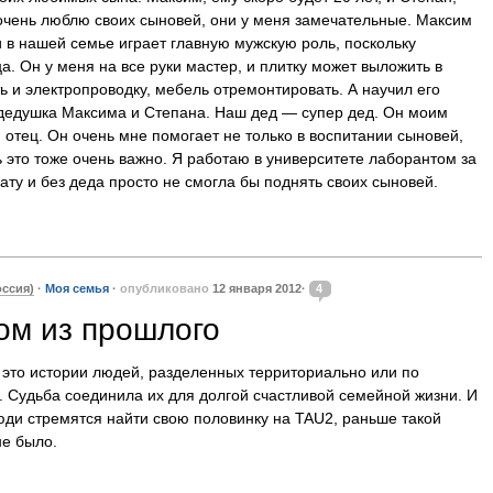
 очень люблю своих сыновей, они у меня замечательные. Максим
и в нашей семье играет главную мужскую роль, поскольку
ца. Он у меня на все руки мастер, и плитку может выложить в
ь и электропроводку, мебель отремонтировать. А научил его
 дедушка Максима и Степана. Наш дед — супер дед. Он моим
отец. Он очень мне помогает не только в воспитании сыновей,
 это тоже очень важно. Я работаю в университете лаборантом за
ту и без деда просто не смогла бы поднять своих сыновей.
оссия)
·
Моя семья
·
опубликовано
12 января 2012·
4
ом из прошлого
это истории людей, разделенных территориально или по
 Судьба соединила их для долгой счастливой семейной жизни. И
люди стремятся найти свою половинку на TAU2, раньше такой
е было.