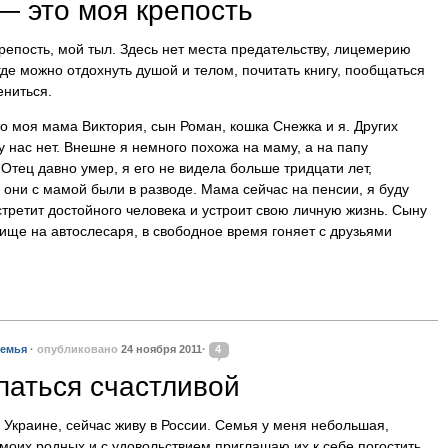
— это моя крепость
репость, мой тыл. Здесь нет места предательству, лицемерию
 где можно отдохнуть душой и телом, почитать книгу, пообщаться
ениться.
о моя мама Виктория, сын Роман, кошка Снежка и я. Других
у нас нет. Внешне я немного похожа на маму, а на папу
 Отец давно умер, я его не видела больше тридцати лет,
: они с мамой были в разводе. Мама сейчас на пенсии, я буду
стретит достойного человека и устроит свою личную жизнь. Сыну
илище на автослесаря, в свободное время гоняет с друзьями
семья
·
опубликовано
24 ноября 2011·
4
паться счастливой
 Украине, сейчас живу в России. Семья у меня небольшая,
моих родных и с удовольствием приглашаю их к себе погостить.