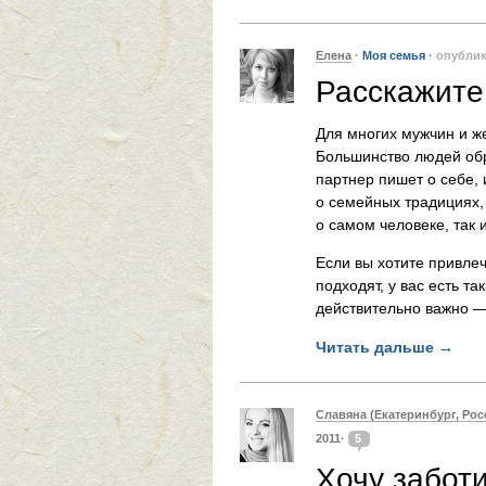
Елена
·
Моя семья
·
опубли
Расскажите
Для многих мужчин и ж
Большинство людей обр
партнер пишет о себе, 
о семейных традициях,
о самом человеке, так 
Если вы хотите привле
подходят, у вас есть та
действительно важно —
Читать дальше
→
Славяна (Екатеринбург, Рос
2011·
5
Хочу забот