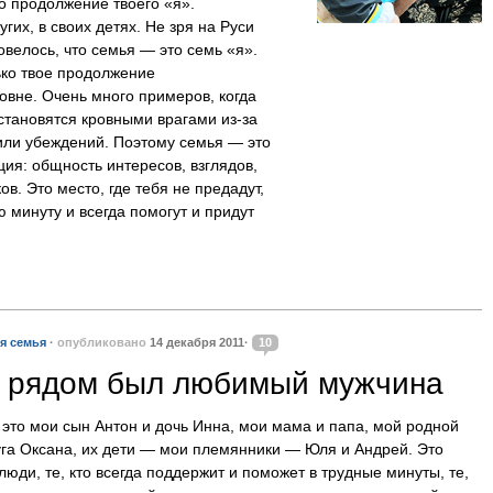
о продолжение твоего «я».
гих, в своих детях. Не зря на Руси
велось, что семья — это семь «я».
ько твое продолжение
овне. Очень много примеров, когда
становятся кровными врагами из-за
или убеждений. Поэтому семья — это
ия: общность интересов, взглядов,
ов. Это место, где тебя не предадут,
ю минуту и всегда помогут и придут
я семья
·
опубликовано
14 декабря 2011·
10
ы рядом был любимый мужчина
это мои сын Антон и дочь Инна, мои мама и папа, мой родной
руга Оксана, их дети — мои племянники — Юля и Андрей. Это
юди, те, кто всегда поддержит и поможет в трудные минуты, те,