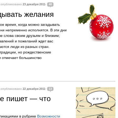
·
опубликовано
23 декабря 2011·
40
дывать желания
е время, когда можно загадывать
они непременно исполнятся. В эти дни
е слова своим друзьям и близким;
авлений и пожеланий ждет вас
ются люди из разных стран.
 традиции, но рождественские
и отмечает большинство
·
опубликовано
22 декабря 2011·
13
не пишет — что
бликациями в рубрике
Возможности