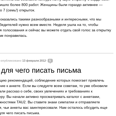
ришло более 800 работ. Женщины были гораздо активнее —
 7 (семь!) открыток.
 оказались такими разнообразными и интересными, что мы
едителей нужно всем вместе. Неделя ушла на то, чтобы
 голосования и сейчас вы можете отдать свой голос за открытку
ам понравилась.
·
опубликовано
13 февраля 2012·
5
и для чего писать письма
цию рекомендаций, соблюдение которых помогает привлечь
ие к анкете. Если вы следуете всем советам, то уже обновили
ли рассказ о себе, своих увлечениях и требованиях к
ру. Вы начали активно просматривать каталог с анкетами,
жностями TAU2. Вы ставите знаки симпатии и отправляете
м, чьи анкеты вас заинтересовали. Нам осталось обсудить еще
 для чего писать письма.