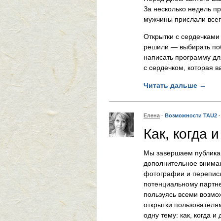
За несколько недель п
мужчины прислали всего
Открытки с сердечками
решили — выбирать поб
написать программу для
с сердечком, которая в
Читать дальше
→
Елена
·
Возможности TAU2
Как, когда 
Мы завершаем публика
дополнительное вниман
фотографии и переписа
потенциальному партне
пользуясь всеми возмо
открытки пользователя
одну тему: как, когда и