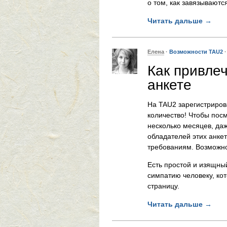
о том, как завязываютс
Читать дальше
→
Елена
·
Возможности TAU2
Как привле
анкете
На TAU2 зарегистрирова
количество! Чтобы пос
несколько месяцев, даж
обладателей этих анкет
требованиям. Возможно
Есть простой и изящны
симпатию человеку, ко
страницу.
Читать дальше
→