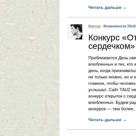
Читать дальше
→
Виктор
·
Возможности TAU2
Конкурс «О
сердечком»
Приближается День свя
влюбленных и тех, кто
день, когда признаватьс
не только можно, но и
главное, чтобы человек
услышал. Сайт TAU2 не
конкурс открыток с се
влюбленных. Будем рад
конкурсе — тем более, 
Читать дальше
→