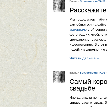
Елена
·
Возможности TAU2
Расскажите
Мы продолжаем публи
вам общаться на сайте
материале
этой серии р
фотографии, чтобы они
впечатление, рассказа
и достижениях. В этот р
подойти к заполнению 
Читать дальше
→
Елена
·
Возможности TAU2
Самый коро
свадьбе
Иногда анкета не польз
вправе рассчитывать. 