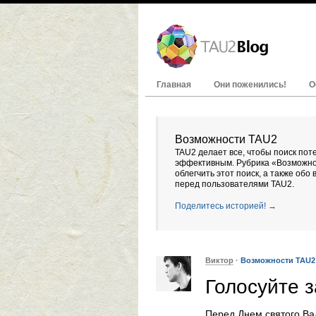
Главная
Они поженились!
О
Возможности TAU2
TAU2 делает все, чтобы поиск пот
эффективным. Рубрика «Возможнос
облегчить этот поиск, а также обо
перед пользователями TAU2.
Поделитесь историей! →
Виктор
·
Возможности TAU2
Голосуйте з
Перед Днем святого Ва