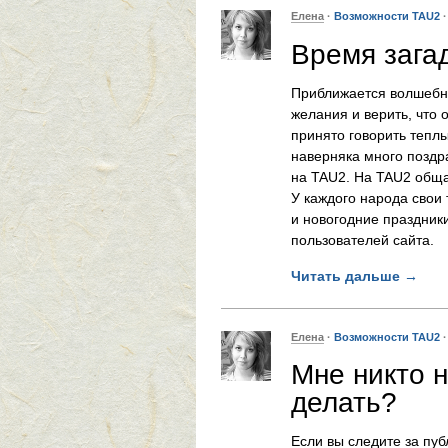
Елена
·
Возможности TAU2
Время зага
Приближается волшебно
желания и верить, что 
принято говорить теплы
наверняка много поздр
на TAU2. На TAU2 обща
У каждого народа свои
и новогодние праздник
пользователей сайта.
Читать дальше
→
Елена
·
Возможности TAU2
Мне никто 
делать?
Если вы следите за пу