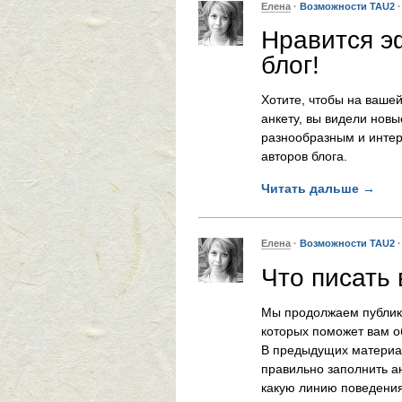
Елена
·
Возможности TAU2
Нравится э
блог!
Хотите, чтобы на вашей
анкету, вы видели нов
разнообразным и интер
авторов блога.
Читать дальше
→
Елена
·
Возможности TAU2
Что писать 
Мы продолжаем публик
которых поможет вам о
В предыдущих материал
правильно заполнить а
какую линию поведения