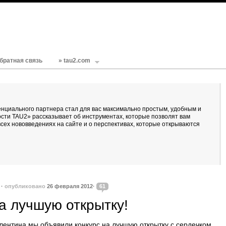
братная связь
» tau2.com
енциального партнера стал для вас максимально простым, удобным и
ти TAU2» рассказывает об инструментах, которые позволят вам
 всех нововведениях на сайте и о перспективах, которые открываются
·
опубликовано
26 февраля 2012·
61
а лучшую открытку!
лентина мы объявили конкурс на лучшую открытку с сердечком.