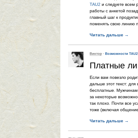
TAU2
и следуете всем 
работы с анкетой поза
главный шаг к продукт
поменять свою линию п
Читать дальше
→
Виктор
·
Возможности TAU2
Платные ли
Если вам повезло роди
дальше этот текст: для
бесплатные. Мужчинам
за некоторые возможнос
так плохо. Почти все у
тоже (включая общение)
Читать дальше
→